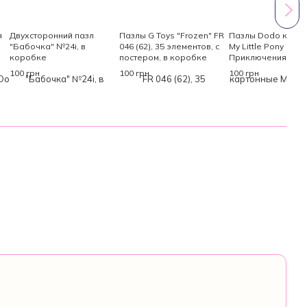
я
Двухсторонний пазл
Пазлы G Toys "Frozen" FR
Пазлы Dodo карт
"Бабочка" №24i, в
046 (62), 35 элементов, с
My Little Pony
коробке
постером, в коробке
Приключения Санн
и Зипп, 60 элемент
100 грн
100 грн
100 грн
коробке