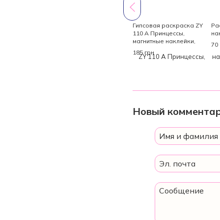
Гипсовая раскраска ZY
Ра
110 A Принцессы,
на
магнитные наклейки,
70
молды, акриловые
185 грн
краски, гипс, кисточки,
шпатель, в коробке
Новый коммента